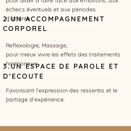
pour aider à faire face aux émotions, aux
échecs éventuels et aux périodes
2.UN ACCOMPAGNEMENT
d’attente
CORPOREL
Reflexologie, Massage,
pour mieux vivre les effets des traitements
hormonaux
3.UN ESPACE DE PAROLE ET
D'ECOUTE
Favorisant l’expression des ressentis et le
partage d’expérience.