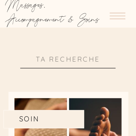
Massages,
Accompagnement & Soins
Search
for:
SOIN